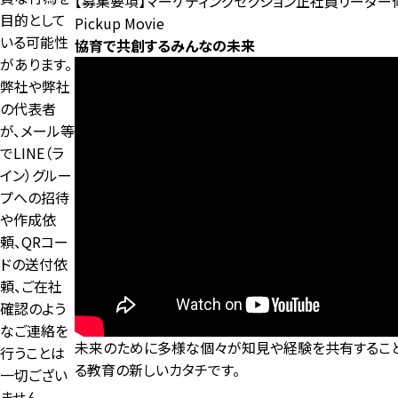
【募集要項】マーケティングセクション正社員リーダー
目的として
Pickup Movie
いる可能性
協育で共創するみんなの未来
があります。
弊社や弊社
の代表者
が、メール等
でLINE（ラ
イン）グルー
プへの招待
や作成依
頼、QRコー
ドの送付依
頼、ご在社
確認のよう
なご連絡を
未来のために多様な個々が知見や経験を共有すること
行うことは
る教育の新しいカタチです。
一切ござい
ません。