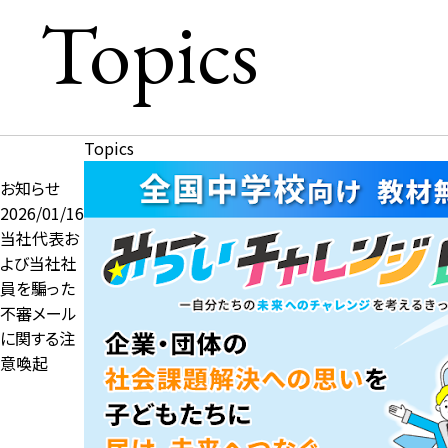
Topics
Topics
お知らせ
2026/01/16
当社代表お
よび当社社
員を騙った
不審メール
に関する注
意喚起