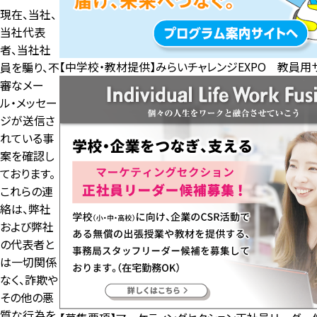
現在、当社、
当社代表
者、当社社
【中学校・教材提供】みらいチャレンジEXPO 教員用
員を騙り、不
審なメー
ル・メッセー
ジが送信さ
れている事
案を確認し
ております。
これらの連
絡は、弊社
および弊社
の代表者と
は一切関係
なく、詐欺や
その他の悪
質な行為を