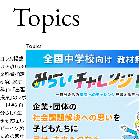
Topics
Topics
コラム掲載
2026/01/30
文科省指定
研究「家庭
科」×「出張
授業」のレポ
ート「#6 自
分らしく生
きる（ウェル
ビーイング）
ための家計