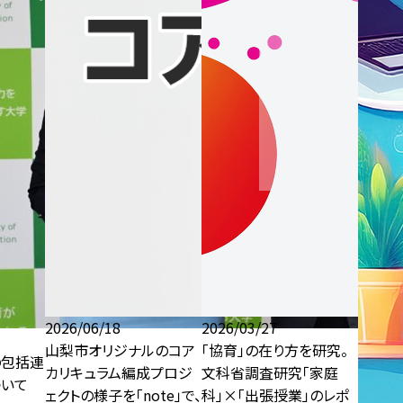
2026/06/18
2026/03/27
山梨市オリジナルのコア
「協育」の在り方を研究。
の包括連
カリキュラム編成プロジ
文科省調査研究「家庭
いて
ェクトの様子を「note」で、
科」×「出張授業」のレポ