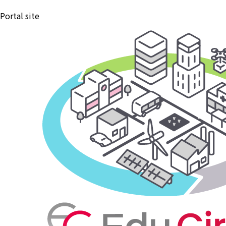
治
Portal site
体
ソ
リ
ュ
ー
シ
ョ
ン