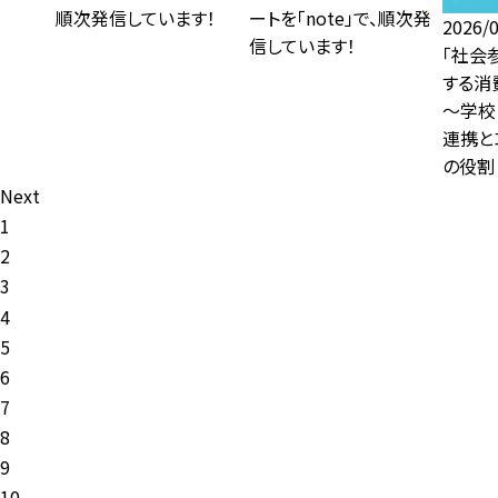
順次発信しています！
ートを「note」で、順次発
2026/
信しています！
「社会
する消
～学校
連携と
の役割
Next
1
2
3
4
5
6
7
8
9
10