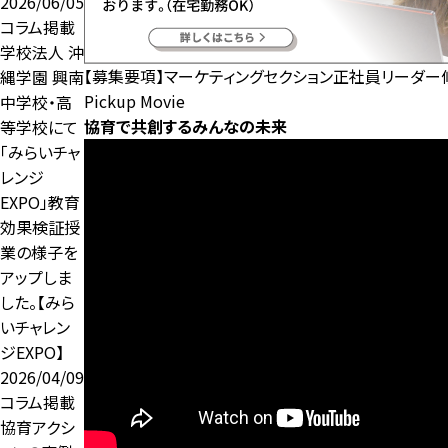
2026/06/05
コラム掲載
学校法人 沖
【募集要項】マーケティングセクション正社員リーダー
縄学園 興南
Pickup Movie
中学校・高
協育で共創するみんなの未来
等学校にて
「みらいチャ
レンジ
EXPO」教育
効果検証授
業の様子を
アップしま
した。【みら
いチャレン
ジEXPO】
2026/04/09
コラム掲載
協育アクシ