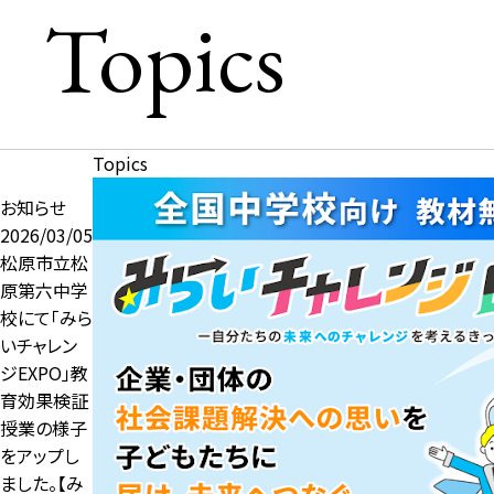
Topics
Topics
お知らせ
2026/03/05
松原市立松
原第六中学
校にて「みら
いチャレン
ジEXPO」教
育効果検証
授業の様子
をアップし
ました。【み