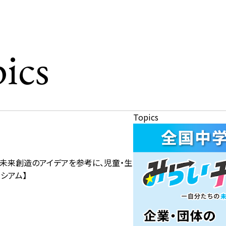
ics
Topics
・未来創造のアイデアを参考に、児童・生
シアム】