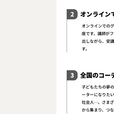
オンライン
2
オンラインでの
座です。講師が
出しながら、受
す。
全国のコー
3
子どもたちの夢
ーターになりた
社会人…。さま
から集まり、つ