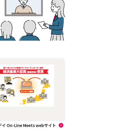
n-Line Meets webサイト