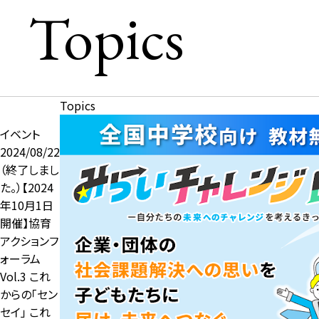
Topics
Topics
イベント
2024/08/22
（終了しまし
た。）【2024
年10月1日
開催】協育
アクションフ
ォーラム
Vol.3 これ
からの「セン
セイ」 これ