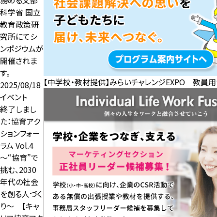
科学省 国立
教育政策研
究所にてシ
ンポジウムが
開催されま
す。
【中学校・教材提供】みらいチャレンジEXPO 教員
2025/08/18
イベント
終了しまし
た：協育アク
ションフォー
ラム Vol.4
～“協育”で
挑む、2030
年代の社会
を創る人づく
り～ 【キャ