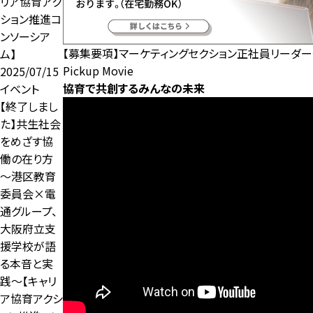
リア協育アク
ション推進コ
ンソーシア
【募集要項】マーケティングセクション正社員リーダ
ム】
Pickup Movie
2025/07/15
協育で共創するみんなの未来
イベント
【終了しまし
た】共生社会
をめざす協
働の在り方
～港区教育
委員会×電
通グループ、
大阪府立支
援学校が語
る本音と実
践～【キャリ
ア協育アクシ