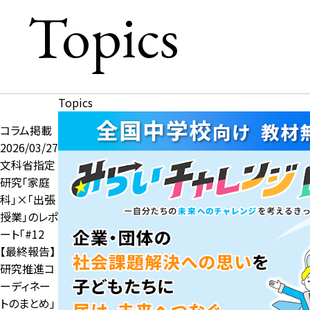
Topics
Topics
コラム掲載
2026/03/27
文科省指定
研究「家庭
科」×「出張
授業」のレポ
ート「#12
【最終報告】
研究推進コ
ーディネー
トのまとめ」