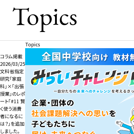
Topics
Topics
コラム掲載
2026/03/25
文科省指定
研究「家庭
科」×「出張
授業」のレポ
ート「#11 賢
く使う消費
者になるに
は？」を追加
しました。