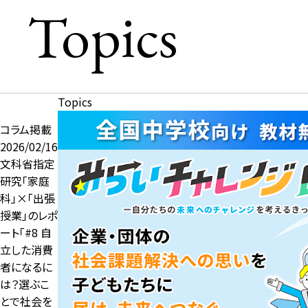
Topics
Topics
コラム掲載
2026/02/16
文科省指定
研究「家庭
科」×「出張
授業」のレポ
ート「#8 自
立した消費
者になるに
は？選ぶこ
とで社会を